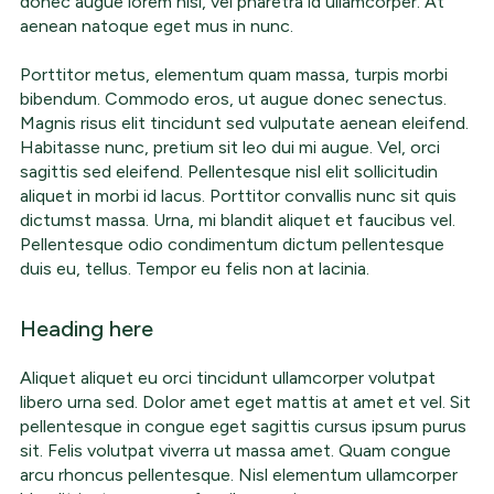
donec augue lorem nisi, vel pharetra id ullamcorper. At
aenean natoque eget mus in nunc.
Porttitor metus, elementum quam massa, turpis morbi
bibendum. Commodo eros, ut augue donec senectus.
Magnis risus elit tincidunt sed vulputate aenean eleifend.
Habitasse nunc, pretium sit leo dui mi augue. Vel, orci
sagittis sed eleifend. Pellentesque nisl elit sollicitudin
aliquet in morbi id lacus. Porttitor convallis nunc sit quis
dictumst massa. Urna, mi blandit aliquet et faucibus vel.
Pellentesque odio condimentum dictum pellentesque
duis eu, tellus. Tempor eu felis non at lacinia.
Heading here
Aliquet aliquet eu orci tincidunt ullamcorper volutpat
libero urna sed. Dolor amet eget mattis at amet et vel. Sit
pellentesque in congue eget sagittis cursus ipsum purus
sit. Felis volutpat viverra ut massa amet. Quam congue
arcu rhoncus pellentesque. Nisl elementum ullamcorper