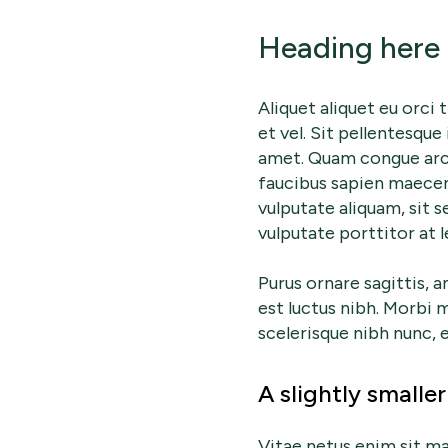
Heading here
Aliquet aliquet eu orci
et vel. Sit pellentesque
amet. Quam congue arcu
faucibus sapien maecena
vulputate aliquam, sit s
vulputate porttitor at
Purus ornare sagittis, a
est luctus nibh. Morbi 
scelerisque nibh nunc, 
A slightly smalle
Vitae netus enim sit ma