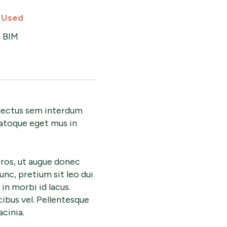
 Used
t BIM
n lectus sem interdum
natoque eget mus in
os, ut augue donec
unc, pretium sit leo dui
 in morbi id lacus.
cibus vel. Pellentesque
cinia.