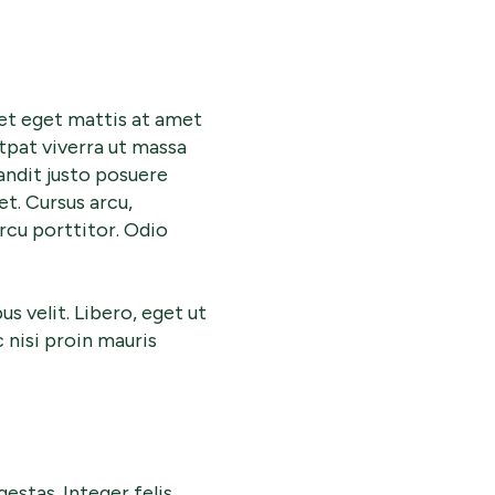
met eget mattis at amet
utpat viverra ut massa
ndit justo posuere
t. Cursus arcu,
arcu porttitor. Odio
s velit. Libero, eget ut
 nisi proin mauris
estas. Integer felis