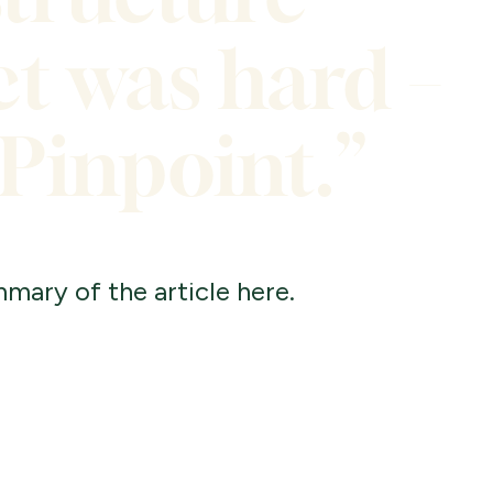
ct was hard –
 Pinpoint.”
mary of the article here.