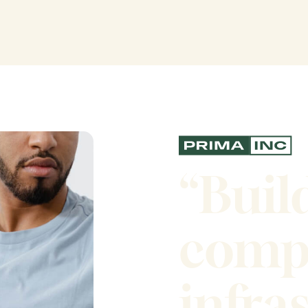
“Buil
comp
infra