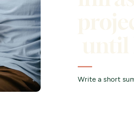
proje
until
Write a short sum