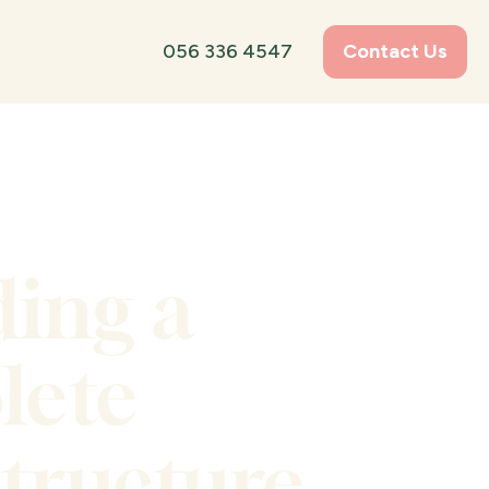
056 336 4547
Contact Us
ding a
lete
structure