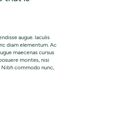
endisse augue. Iaculis
nunc diam elementum. Ac
 augue maecenas cursus
posuere montes, nisi
is. Nibh commodo nunc,