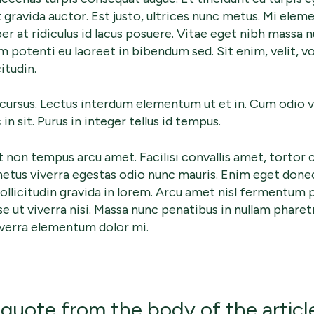
 gravida auctor. Est justo, ultrices nunc metus. Mi eleme
er at ridiculus id lacus posuere. Vitae eget nibh massa n
m potenti eu laoreet in bibendum sed. Sit enim, velit, v
itudin.
 cursus. Lectus interdum elementum ut et in. Cum odio v
 sit. Purus in integer tellus id tempus.
t non tempus arcu amet. Facilisi convallis amet, torto
netus viverra egestas odio nunc mauris. Enim eget do
 sollicitudin gravida in lorem. Arcu amet nisl fermentum
se ut viverra nisi. Massa nunc penatibus in nullam pharet
iverra elementum dolor mi.
 quote from the body of the article