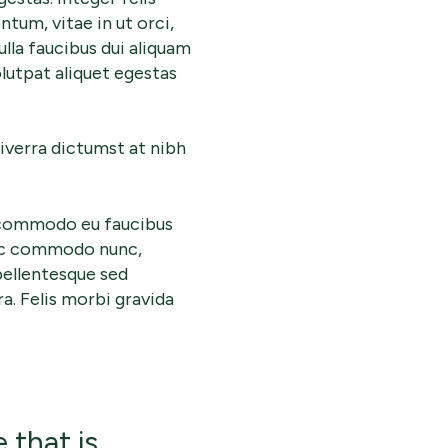
ntum, vitae in ut orci,
ulla faucibus dui aliquam
olutpat aliquet egestas
iverra dictumst at nibh
r commodo eu faucibus
nec commodo nunc,
 pellentesque sed
ra. Felis morbi gravida
 that is