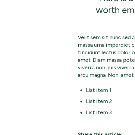
worth emp
Velit sem sit nunc sed a
massa urna imperdiet c
tincidunt lectus dolor
amet. Diam massa poten
viverra non quis viverr
arcu magna. Non, amet 
List item 1
List item 2
List item 3
Share this article: