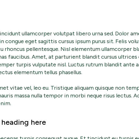
 tincidunt ullamcorper volutpat libero urna sed. Dolor a
 in congue eget sagittis cursus ipsum purus sit. Felis vol
 rhoncus pellentesque. Nisl elementum ullamcorper bla
s faucibus. Amet, at parturient blandit cursus ultrices e
emper turpis vulputate nisl. Luctus rutrum blandit ante 
 lectus elementum tellus phasellus.
met vitae vel, leo eu. Tristique aliquam quisque non tempu
mauris massa nulla tempor in morbi neque risus lectus. Ac
enim.
r heading here
ecenas turpis consequat augue. Et tincidunt eu turpis eg