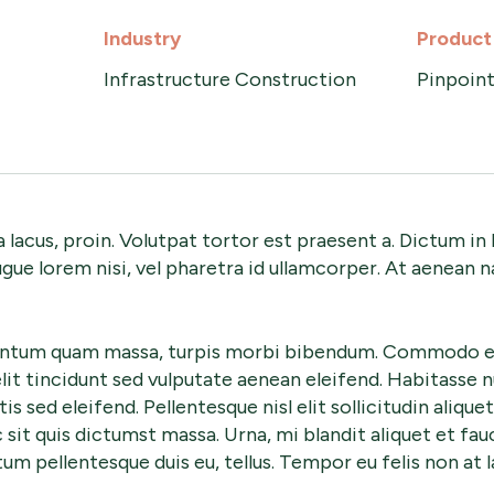
Industry
Product
Infrastructure Construction
Pinpoin
rra lacus, proin. Volutpat tortor est praesent a. Dictum i
ugue lorem nisi, vel pharetra id ullamcorper. At aenean 
entum quam massa, turpis morbi bibendum. Commodo er
lit tincidunt sed vulputate aenean eleifend. Habitasse n
tis sed eleifend. Pellentesque nisl elit sollicitudin aliquet
 sit quis dictumst massa. Urna, mi blandit aliquet et fau
 pellentesque duis eu, tellus. Tempor eu felis non at la